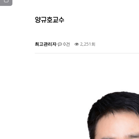
양규호교수
최고관리자
0건
2,251회