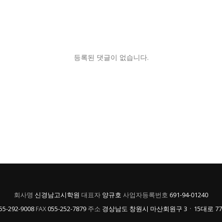
등록된 댓글이 없습니다.
회사명
신경남고시학원
대표자
양규호
사업자등록번호
691-94-01240
55-292-9008
FAX
055-252-7879
주소
경상남도 창원시 마산회원구 3ㆍ15대로 779