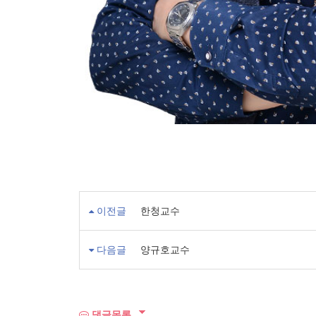
이전글
한청교수
다음글
양규호교수
댓글목록