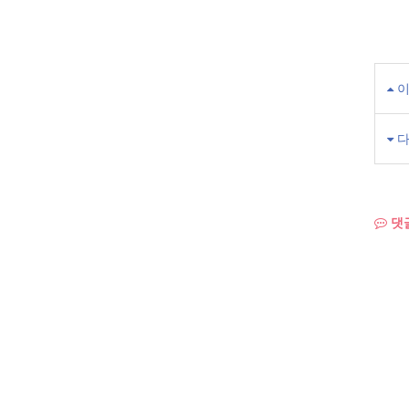
이
다
댓