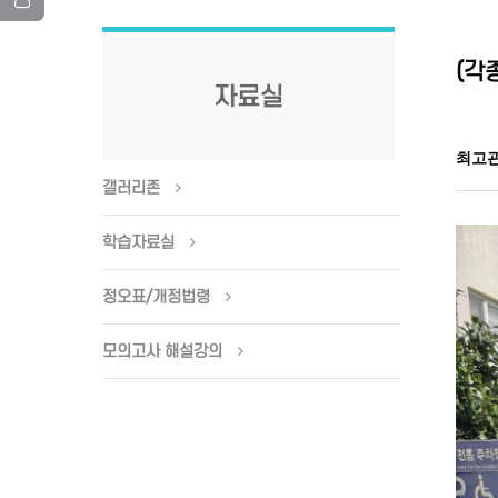
(각
자료실
최고
갤러리존
학습자료실
정오표/개정법령
모의고사 해설강의