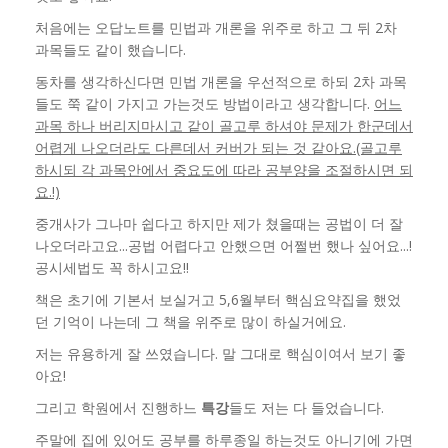
처음에는 오답노트를 민법과 개론을 위주로 하고 그 뒤 2차
과목들도 같이 했습니다.
동차를 생각하신다면 민법 개론을 우선적으로 하되 2차 과목
들도 쭉 같이 가지고 가는것도 방법이라고 생각합니다.
어느
과목 하나 버리지마시고 같이 골고루 하셔야 문제가 한군데서
어렵게 나오더라도 다른데서 커버가 되는 것 같아요.(골고루
하시되 각 과목안에서 중요도에 따라 공부양을 조절하시면 되
요.!)
중개사가 그나마 쉽다고 하지만 제가 쳤을때는 공법이 더 잘
나오더라고요...공법 어렵다고 안했으면 어쩔번 했나 싶어요...!
공시세법도 꼭 하시고요!!
책은 초기에 기본서 보실거고 5,6월부터 핵심요약집을 했었
던 기억이 나는데 그 책을 위주로 많이 하실거에요.
저는 유용하게 잘 쓰였습니다. 말 그대로 핵심이여서 보기 좋
아요!
그리고 학원에서 진행하느
특강
들도 저는 다 들었습니다.
주말에 집에 있어도 공부를 하루종일 하는것도 아니기에 가면