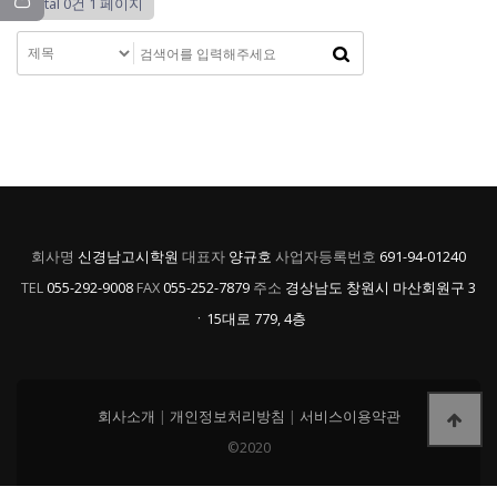
Total 0건
1 페이지
회사명
신경남고시학원
대표자
양규호
사업자등록번호
691-94-01240
TEL
055-292-9008
FAX
055-252-7879
주소
경상남도 창원시 마산회원구 3
ㆍ15대로 779, 4층
회사소개
|
개인정보처리방침
|
서비스이용약관
©2020