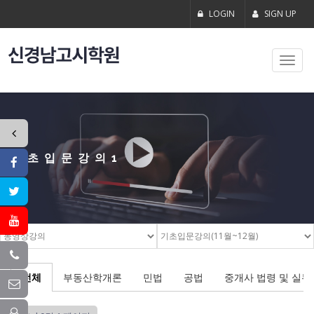
LOGIN
SIGN UP
Toggl
navig
기초입문강의1
전체
부동산학개론
민법
공법
중개사 법령 및 실무