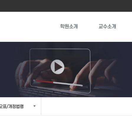
학원소개
교수소개
오표/개정법령