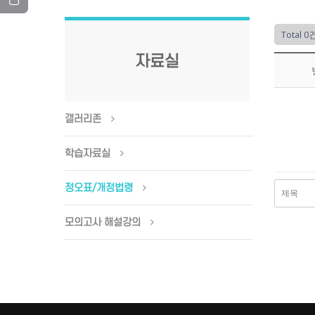
Total 0
자료실
갤러리존
학습자료실
정오표/개정법령
모의고사 해설강의